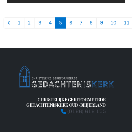
1
2
3
4
5
6
7
8
9
10
11
CHRISTELIJKE GEREFORMEERDE
GEDACHTENISKERK OUD-BEIJERLAND
(0186) 618 155