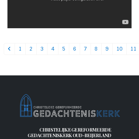
1
2
3
4
5
6
7
8
9
10
11
CHRISTELIJKE GEREFORMEERDE
GEDACHTENISKERK OUD-BEIJERLAND