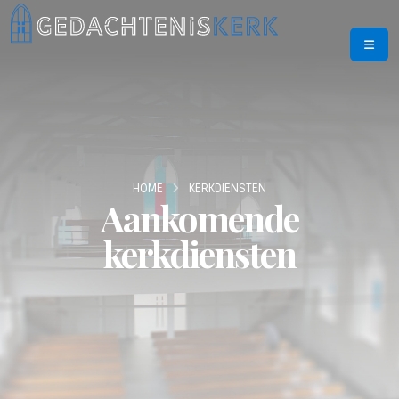
HOME
KERKDIENSTEN
Aankomende
kerkdiensten