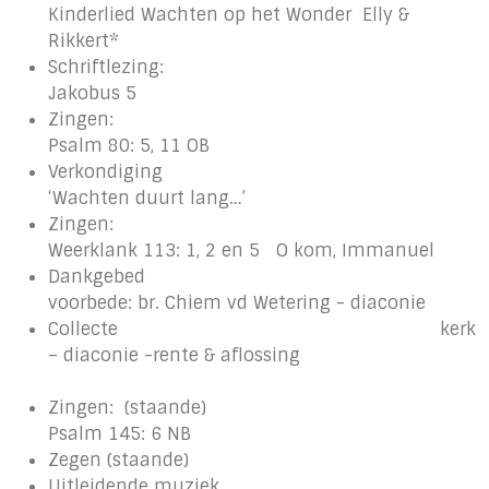
Kinderlied Wachten op het Wonder Elly &
Rikkert*
Schriftlezing:
Jakobus 5
Zingen:
Psalm 80: 5, 11 OB
Verkondiging
‘Wachten duurt lang…’
Zingen:
Weerklank 113: 1, 2 en 5 O kom, Immanuel
Dankgebed
voorbede: br. Chiem vd Wetering - diaconie
Collecte kerk
– diaconie -rente & aflossing
Zingen: (staande)
Psalm 145: 6 NB
Zegen (staande)
Uitleidende muziek